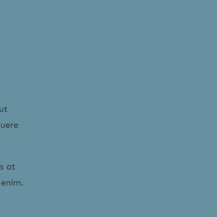
ut
suere
s at
 enim.