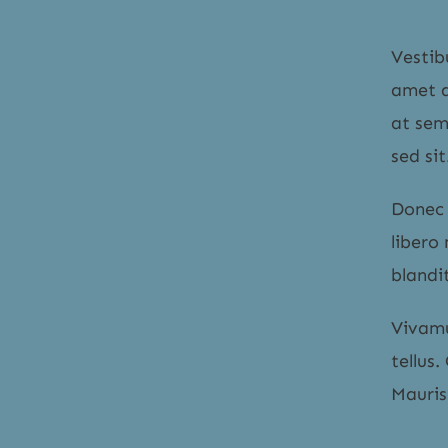
Vestib
amet d
at sem
sed sit
Donec 
libero
blandit
Vivamu
tellus.
Mauris 