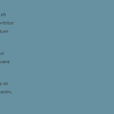
sit
rttitor
ntum
ut
suere
s at
 enim.